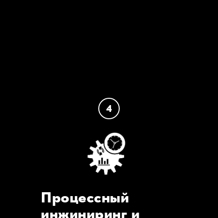
4
Процессный
инжиниринг и